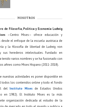
NOSOTROS
ro de Filosofía, Política y Economía Ludwig
ises
—Centro Mises— ofrece educación y
s desde el enfoque de la escuela austriaca de
ía y la filosofía de libertad de Ludwig von
y sus herederos intelectuales. Fundado en
a tenido varios nombres y se ha fusionado con
os afines como Mises Hispano (2011-2018).
de nuestras actividades es poner disponible en
 todos los contenidos online y todo el fondo
ial del
Instituto Mises
de Estados Unidos
do en 1982). El Instituto Mises es la más
ante organización dedicada al estudio de la
ía de mercado en todo el mundo y publica a