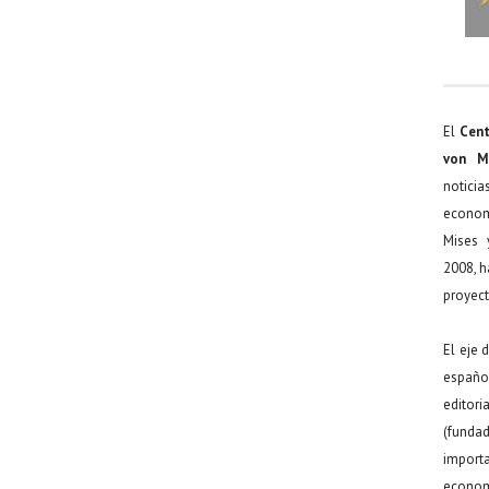
El
Cent
von M
noticia
econom
Mises 
2008, h
proyect
El eje 
español
editor
(funda
import
econom