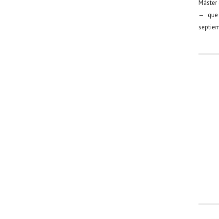
Máster 
— que 
septiem