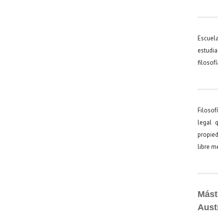
Escuel
estudia
filosof
Filosof
legal 
propied
libre 
Mást
Aust