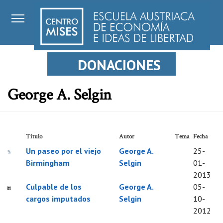
DONACIONES
George A. Selgin
Título
Autor
Tema
Fecha
Un paseo por el viejo
George A.
25-
Birmingham
Selgin
01-
2013
Culpable de los
George A.
05-
cargos imputados
Selgin
10-
2012