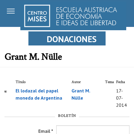
DONACIONES
Grant M. Nülle
Título
Autor
Tema
Fecha
El lodazal del papel
Grant M.
17-
moneda de Argentina
Nülle
07-
2014
BOLETÍN
Email
*