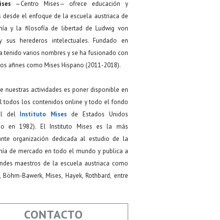
ises
—Centro Mises— ofrece educación y
s desde el enfoque de la escuela austriaca de
ía y la filosofía de libertad de Ludwig von
y sus herederos intelectuales. Fundado en
a tenido varios nombres y se ha fusionado con
os afines como Mises Hispano (2011-2018).
de nuestras actividades es poner disponible en
 todos los contenidos online y todo el fondo
ial del
Instituto Mises
de Estados Unidos
do en 1982). El Instituto Mises es la más
ante organización dedicada al estudio de la
ía de mercado en todo el mundo y publica a
andes maestros de la escuela austriaca como
, Böhm-Bawerk, Mises, Hayek, Rothbard, entre
CONTACTO