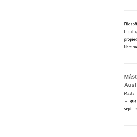
Filosof
legal 
propied
libre 
Mást
Aust
Máster 
— que 
septiem