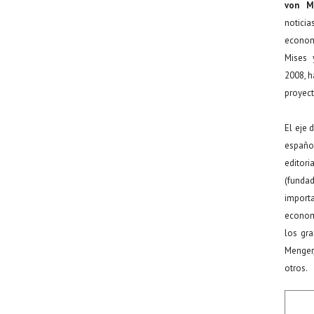
von M
noticia
econom
Mises 
2008, h
proyect
El eje 
español
editor
(funda
import
econom
los gr
Menger
otros.