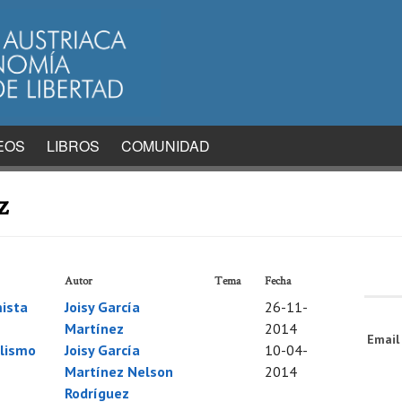
EOS
LIBROS
COMUNIDAD
z
Autor
Tema
Fecha
mista
Joisy García
26-11-
Martínez
2014
Emai
alismo
Joisy García
10-04-
Martínez
Nelson
2014
Rodríguez