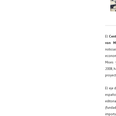
El
Cent
von M
noticia
econom
Mises 
2008, h
proyect
El eje 
español
editor
(funda
import