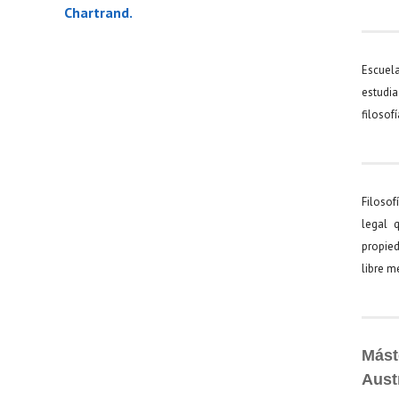
Chartrand.
Escuel
estudia
filosof
Filosof
legal 
propied
libre 
Mást
Aust