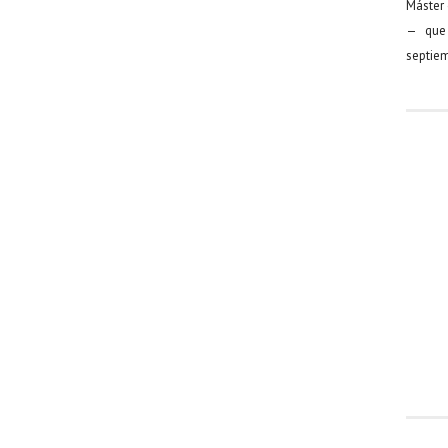
Máster 
— que 
septiem