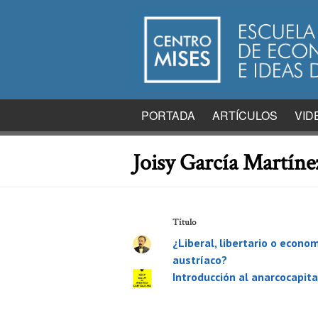
PORTADA
ARTÍCULOS
VID
Joisy García Martíne
Título
¿Liberal, libertario o econo
austríaco?
Introducción al anarcocapit