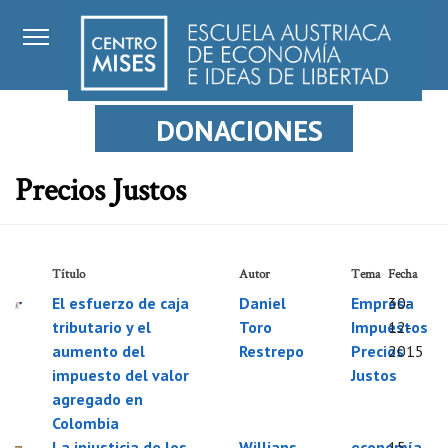
DONACIONES
Precios Justos
Título
Autor
Tema
Fecha
El esfuerzo de caja
Daniel
Empresa
30-
tributario y el
Toro
Impuestos
12-
aumento del
Restrepo
Precios
2015
impuesto del valor
Justos
agregado en
Colombia
La injusticia de los
Willians
economía
15-