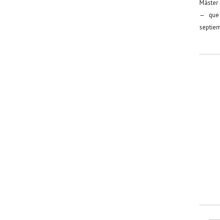
Máster 
— que 
septiem