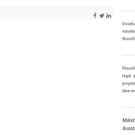
Escuel
estudia
filosof
Filosof
legal 
propied
libre 
Mást
Aust