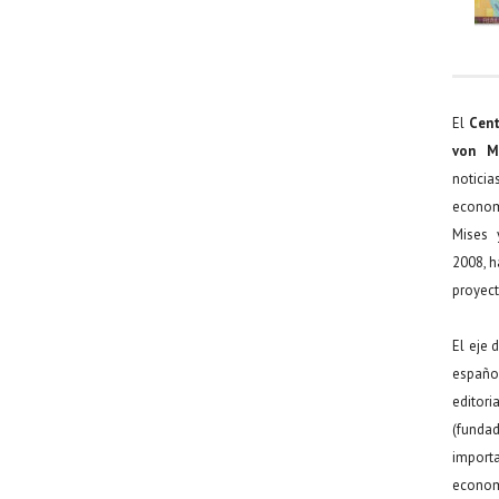
El
Cent
von M
noticia
econom
Mises 
2008, h
proyect
El eje 
español
editor
(funda
import
econom