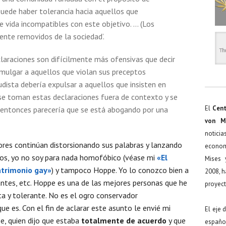
 puede haber tolerancia hacia aquellos que
 vida incompatibles con este objetivo. … (Los
ente removidos de la sociedad’.
laraciones son difícilmente más ofensivas que decir
omulgar a aquellos que violan sus preceptos
ista debería expulsar a aquellos que insisten en
i se toman estas declaraciones fuera de contexto y se
El
Cent
 entonces parecería que se está abogando por una
von M
noticia
tores continúan distorsionando sus palabras y lanzando
econom
laros, yo no soy para nada homofóbico (véase mi
«El
Mises 
atrimonio gay»
) y tampoco Hoppe. Yo lo conozco bien a
2008, h
rantes, etc. Hoppe es una de las mejores personas que he
proyect
a y tolerante. No es el ogro conservador
e es. Con el fin de aclarar este asunto le envié mi
El eje 
e, quien dijo que estaba
totalmente de acuerdo
y que
español