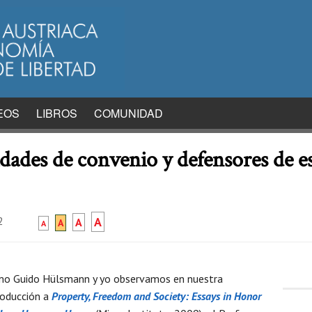
EOS
LIBROS
COMUNIDAD
des de convenio y defensores de est
2
A
A
A
A
o Guido Hülsmann y yo observamos en nuestra
roducción a
Property, Freedom and Society: Essays in Honor