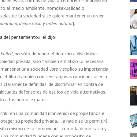
ambién estas formas de vida alternativa —hedonismo
 culto al medio ambiente, homosexualidad o
adas de la sociedad si se quiere mantener un orden
onarquía, democracia y orden natural
].
ía del pensamiento», él dijo:
Failed
, no sólo defiendo el derecho a discriminar
piedad privada, sino también enfatizo lo necesaria
e mantener una sociedad libre y explico su importancia
ar, el libro también contiene algunas oraciones acerca
as claramente definidas, de discriminar en contra de
bituales defensores de estilos de vida alternativos,
ndo a los homosexuales.
cribí ‘en una comunidad (convenio) de propietarios e
proteger su propiedad privada,… a nadie se le permitirá
pósito mismo de la comunidad… como la democracia y
 una comunidad fundada con el propósito de