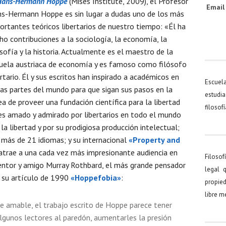
Hans-Hermann Hoppe
(Mises Institute, 2009), el Profesor
Emai
s-Hermann Hoppe es sin lugar a dudas uno de los más
ortantes teóricos libertarios de nuestro tiempo: «Él ha
ho contribuciones a la sociología, la economía, la
osofía y la historia. Actualmente es el maestro de la
uela austriaca de economía y es famoso como filósofo
ertario. Él y sus escritos han inspirado a académicos en
Escuel
as partes del mundo para que sigan sus pasos en la
estudia
ea de proveer una fundación científica para la libertad
filosof
e es amado y admirado por libertarios en todo el mundo
 la libertad y por su prodigiosa producción intelectual;
a más de 21 idiomas; y su internacional
«Property and
atrae a una cada vez más impresionante audiencia en
Filosof
entor y amigo Murray Rothbard, el más grande pensador
legal 
n su artículo de 1990
«Hoppefobia»
:
propied
libre 
 amable, el trabajo escrito de Hoppe parece tener
algunos lectores al paredón, aumentarles la presión