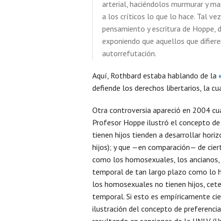
arterial, haciéndolos murmurar y ma
a los críticos lo que lo hace. Tal v
pensamiento y escritura de Hoppe, 
exponiendo que aquellos que difiere
autorrefutación.
Aquí, Rothbard estaba hablando de la
defiende los derechos libertarios, la cu
Otra controversia apareció en 2004 cua
Profesor Hoppe ilustró el concepto de
tienen hijos tienden a desarrollar hori
hijos); y que —en comparación— de cier
como los homosexuales, los ancianos, e
temporal de tan largo plazo como lo ha
los homosexuales no tienen hijos, cete
temporal. Si esto es empíricamente ci
ilustración del concepto de preferenci
resultando en sanciones de la UNLV (Uni