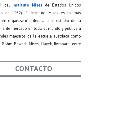
ial del
Instituto Mises
de Estados Unidos
do en 1982). El Instituto Mises es la más
ante organización dedicada al estudio de la
ía de mercado en todo el mundo y publica a
andes maestros de la escuela austriaca como
, Böhm-Bawerk, Mises, Hayek, Rothbard, entre
CONTACTO
re
*
*
Asunto