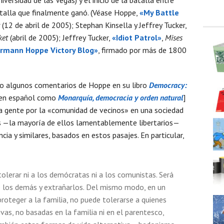
atalla que finalmente ganó. (Véase Hoppe,
«My Battle
(12 de abril de 2005); Stephan Kinsella y Jeffrey Tucker,
ket
(abril de 2005); Jeffrey Tucker,
«Idiot Patrol»
,
Mises
rmann Hoppe Victory Blog»
, firmado por más de 1800
bo algunos comentarios de Hoppe en su libro
Democracy:
 en español como
Monarquía, democracia y orden natural
]
rta gente por la «comunidad de vecinos» en una sociedad
icos —la mayoría de ellos lamentablemente libertarios—
ia y similares, basados en estos pasajes. En particular,
tolerar ni a los demócratas ni a los comunistas. Será
e los demás y extrañarlos. Del mismo modo, en un
 proteger a la familia, no puede tolerarse a quienes
as, no basadas en la familia ni en el parentesco,