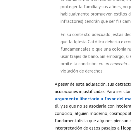
proteger la familia y sus afines, no
habitualmente promueven estilos de
infractores) tendrán que ser físicam
En su contexto adecuado, estas dec
que la Iglesia Católica debería exc
fundamentales o que una colonia nud
usar trajes de baño. Sin embargo, s
omite la condición:
en un convenio
…
violación de derechos.
A pesar de esta aclaración, sus detrac
acusaciones injustificadas. Para ser c
argumento libertario a favor del m
él, y sé que no se asociaría con intole
conocido; alguien moderno, cosmopolit
fundamentalista que algunos piensan qu
interpretación de estos pasajes a Hopp