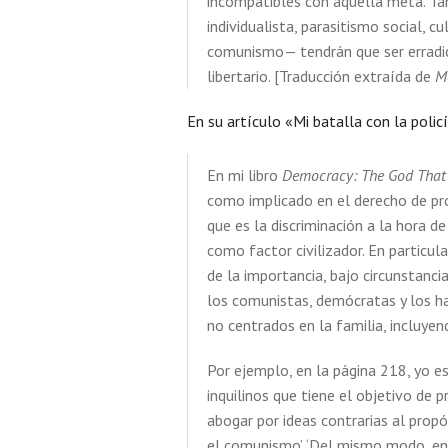
incompatibles con aquella meta. T
individualista, parasitismo social,
comunismo— tendrán que ser erradic
libertario. [Traducción extraída de
M
En su artículo «Mi batalla con la polic
En mi libro
Democracy: The God That 
como implicado en el derecho de pro
que es la discriminación a la hora d
como factor civilizador. En particul
de la importancia, bajo circunstanci
los comunistas, demócratas y los ha
no centrados en la familia, incluye
Por ejemplo, en la página 218, yo es
inquilinos que tiene el objetivo de 
abogar por ideas contrarias al pro
el comunismo’. ‘Del mismo modo, en