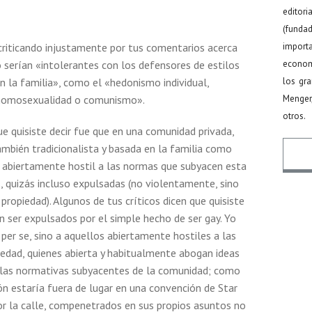
editor
(funda
criticando injustamente por tus comentarios acerca
import
serían «intolerantes con los defensores de estilos
econom
n la familia», como el «hedonismo individual,
los gr
, homosexualidad o comunismo».
Menger
otros.
ue quisiste decir fue que en una comunidad privada,
también tradicionalista y basada en la familia como
n abiertamente hostil a las normas que subyacen esta
, quizás incluso expulsadas (no violentamente, sino
ropiedad). Algunos de tus críticos dicen que quisiste
Nomb
 ser expulsados por el simple hecho de ser gay. Yo
 per se, sino a aquellos abiertamente hostiles a las
iedad, quienes abierta y habitualmente abogan ideas
Email
n las normativas subyacentes de la comunidad; como
ión estaría fuera de lugar en una convención de Star
por la calle, compenetrados en sus propios asuntos no