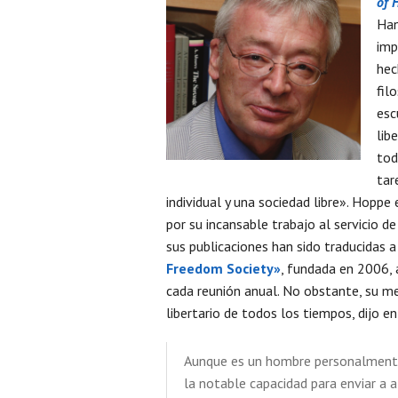
of 
Han
imp
hec
fil
esc
lib
tod
tar
individual y una sociedad libre». Hopp
por su incansable trabajo al servicio de
sus publicaciones han sido traducidas 
Freedom Society»
, fundada en 2006, 
cada reunión anual. No obstante, su m
libertario de todos los tiempos, dijo e
Aunque es un hombre personalmente
la notable capacidad para enviar a 