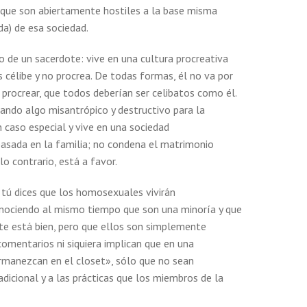
s que son abiertamente hostiles a la base misma
Mens
da) de esa sociedad.
o de un sacerdote: vive en una cultura procreativa
s célibe y no procrea. De todas formas, él no va por
procrear, que todos deberían ser celibatos como él.
gando algo misantrópico y destructivo para la
 caso especial y vive en una sociedad
sada en la familia; no condena el matrimonio
lo contrario, está a favor.
tú dices que los homosexuales vivirán
onociendo al mismo tiempo que son una minoría y que
te está bien, pero que ellos son simplemente
comentarios ni siquiera implican que en una
ermanezcan en el closet», sólo que no sean
dicional y a las prácticas que los miembros de la