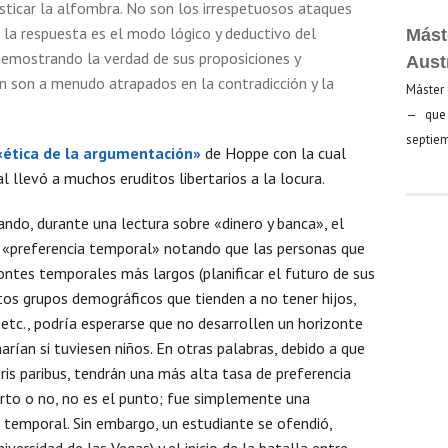
sticar la alfombra. No son los irrespetuosos ataques
ez la respuesta es el modo lógico y deductivo del
Mást
demostrando la verdad de sus proposiciones y
Aust
n son a menudo atrapados en la contradicción y la
Máster 
— que 
septiem
«ética de la argumentación»
de Hoppe con la cual
al llevó a muchos eruditos libertarios a la locura.
ndo, durante una lectura sobre «dinero y banca», el
 «preferencia temporal» notando que las personas que
zontes temporales más largos (planificar el futuro de sus
tos grupos demográficos que tienden a no tener hijos,
tc., podría esperarse que no desarrollen un horizonte
rían si tuviesen niños. En otras palabras, debido a que
ris paribus, tendrán una más alta tasa de preferencia
erto o no, no es el punto; fue simplemente una
a temporal. Sin embargo, un estudiante se ofendió,
versidad de las Vegas) y el inicio de la batalla entre