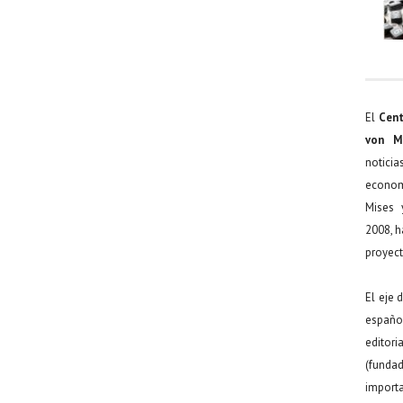
El
Cent
von M
noticia
econom
Mises 
2008, h
proyect
El eje 
español
editor
(funda
import