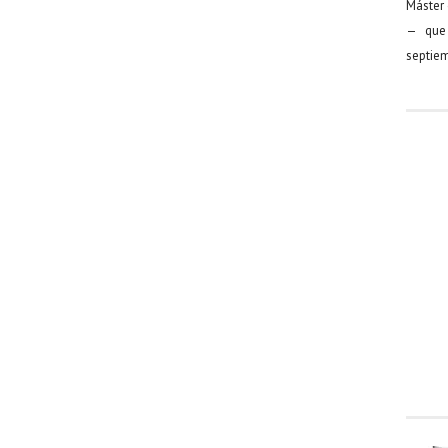
Máster 
— que 
septiem