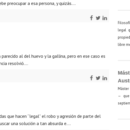
ebe preocupar a esa persona, y quizás….
Filosof
legal 
propied
libre 
 parecido al del huevo y la gallina, pero en ese caso es
encia resolvió….
Mást
Aust
Máster 
— que 
septiem
as que hacen “legal” el robo y agresión de parte del
uscar una solución a tan absurda e….