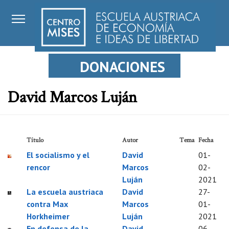
DONACIONES
David Marcos Luján
Título
Autor
Tema
Fecha
El socialismo y el
David
01-
rencor
Marcos
02-
Luján
2021
La escuela austriaca
David
27-
contra Max
Marcos
01-
Horkheimer
Luján
2021
En defensa de la
David
06-