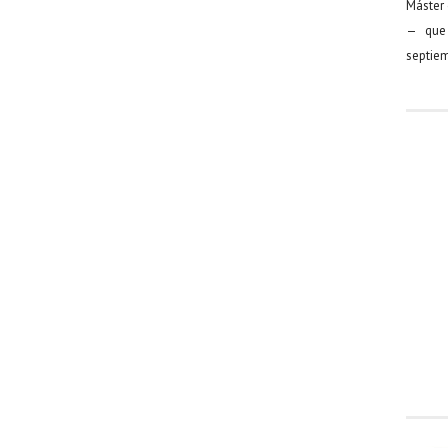
Máster 
— que 
septiem