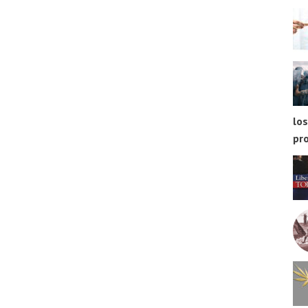
los
pr