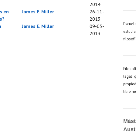
2014
s en
James E. Miller
26-11-
s?
2013
Escuel
a
James E. Miller
09-05-
estudia
2013
filosof
Filosof
legal 
propied
libre 
Mást
Aust