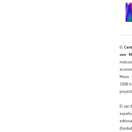
El
Cent
von M
noticia
econom
Mises 
2008, h
proyect
El eje 
español
editor
(funda