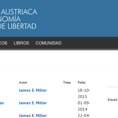
EOS
LIBROS
COMUNIDAD
Autor
Tema
Fecha
u
James E. Miller
18-10-
2015
Emai
as
James E. Miller
01-09-
2014
James E. Miller
22-04-