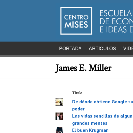
PORTADA
ARTÍCULOS
VID
James E. Miller
Título
De dónde obtiene Google s
poder
Las vidas sencillas de algun
grandes mentes
El buen Krugman