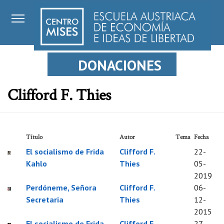
DONACIONES
Clifford F. Thies
Título
Autor
Tema
Fecha
El socialismo de Frida
Clifford F.
22-
Kahlo
Thies
05-
2019
Perdóneme, Señora
Clifford F.
06-
Secretaria
Thies
12-
2015
El socialismo de Frida
Clifford F.
27-